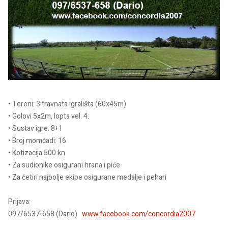
• Tereni: 3 travnata igrališta (60x45m)
• Golovi 5x2m, lopta vel. 4.
• Sustav igre: 8+1
• Broj momčadi: 16
• Kotizacija 500 kn
• Za sudionike osigurani hrana i piće
• Za četiri najbolje ekipe osigurane medalje i pehari
Prijava:
097/6537-658 (Dario)
www.facebook.com/concordia2007