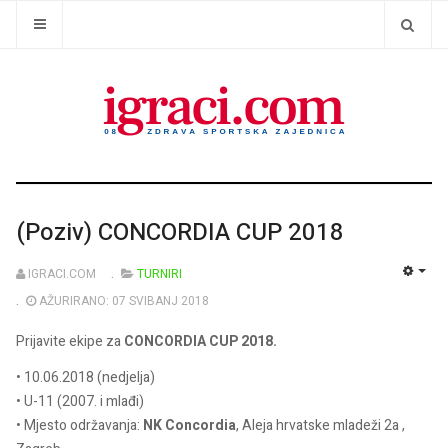
(Poziv) CONCORDIA CUP 2018
IGRACI.COM
TURNIRI
EMP
AŽURIRANO: 07 SVIBANJ 2018
Prijavite ekipe za
CONCORDIA CUP 2018.
• 10.06.2018 (nedjelja)
• U-11 (2007. i mlađi)
• Mjesto održavanja:
NK Concordia
, Aleja hrvatske mladeži 2a ,