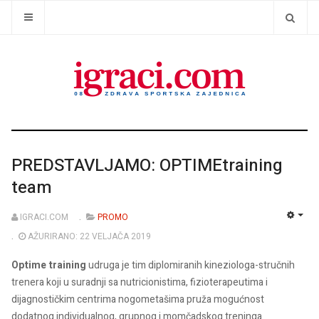
PREDSTAVLJAMO: OPTIMEtraining
team
IGRACI.COM
PROMO
EMP
AŽURIRANO: 22 VELJAČA 2019
Optime training
udruga je tim diplomiranih kineziologa-stručnih
trenera koji u suradnji sa nutricionistima, fizioterapeutima i
dijagnostičkim centrima nogometašima pruža mogućnost
dodatnog individualnog, grupnog i momčadskog treninga.