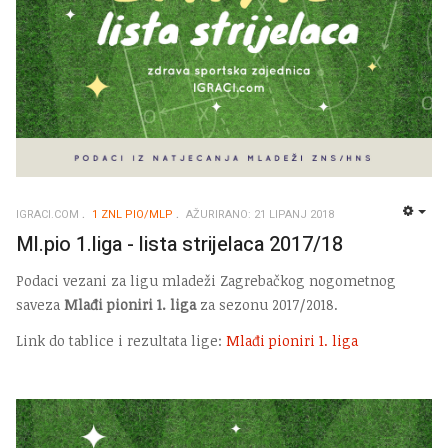
IGRACI.COM
1 ZNL PIO/MLP
AŽURIRANO: 21 LIPANJ 2018
EMP
Ml.pio 1.liga - lista strijelaca 2017/18
Podaci vezani za ligu mladeži Zagrebačkog nogometnog
saveza
Mlađi pioniri 1. liga
za sezonu 2017/2018.
Link do tablice i rezultata lige:
Mlađi pioniri 1. liga