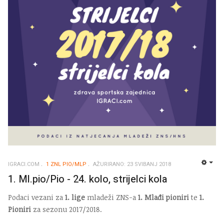
IGRACI.COM
1 ZNL PIO/MLP
AŽURIRANO: 23 SVIBANJ 2018
EMP
1. Ml.pio/Pio - 24. kolo, strijelci kola
Podaci vezani za
1. lige
mladeži ZNS-a
1. Mlađi pioniri
te
1.
Pioniri
za sezonu 2017/2018.