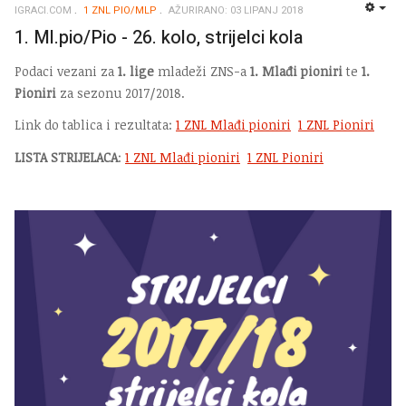
IGRACI.COM
1 ZNL PIO/MLP
AŽURIRANO: 03 LIPANJ 2018
EMP
1. Ml.pio/Pio - 26. kolo, strijelci kola
Podaci vezani za
1. lige
mladeži ZNS-a
1. Mlađi pioniri
te
1.
Pioniri
za sezonu 2017/2018.
Link do tablica i rezultata:
1 ZNL Mlađi pioniri
1 ZNL Pioniri
LISTA STRIJELACA
:
1 ZNL Mlađi pioniri
1 ZNL Pioniri