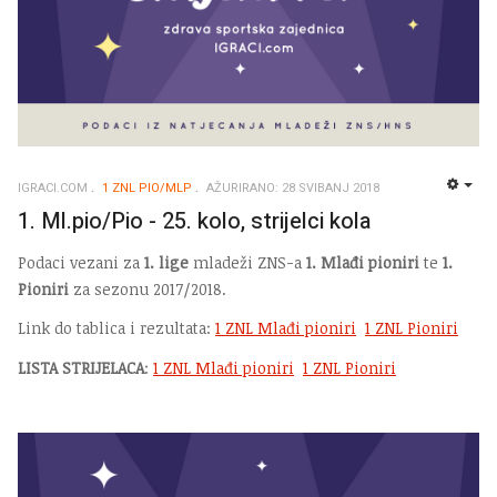
IGRACI.COM
1 ZNL PIO/MLP
AŽURIRANO: 28 SVIBANJ 2018
EMP
1. Ml.pio/Pio - 25. kolo, strijelci kola
Podaci vezani za
1. lige
mladeži ZNS-a
1. Mlađi pioniri
te
1.
Pioniri
za sezonu 2017/2018.
Link do tablica i rezultata:
1 ZNL Mlađi pioniri
1 ZNL Pioniri
LISTA STRIJELACA
:
1 ZNL Mlađi pioniri
1 ZNL Pioniri