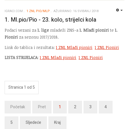
IGRACI.COM
1 ZNL PIO/MLP
AŽURIRANO: 16 SVIBANJ 2018
EMP
1. Ml.pio/Pio - 23. kolo, strijelci kola
Podaci vezani za
1. lige
mladeži ZNS-a
1. Mlađi pioniri
te
1.
Pioniri
za sezonu 2017/2018.
Link do tablica i rezultata:
1 ZNL Mlađi pioniri
1 ZNL Pioniri
LISTA STRIJELACA
:
1 ZNL Mlađi pioniri
1 ZNL Pioniri
Stranica 1 od 5
Početak
Pret
1
2
3
4
5
Sljedeće
Kraj