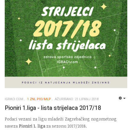
IGRACI.COM
1 ZNL PIO/MLP
AŽURIRANO: 21 LIPANJ 2018
EMP
Pioniri 1.liga - lista strijelaca 2017/18
Podaci vezani za ligu mladeži Zagrebačkog nogometnog
saveza
Pioniri 1. liga
za sezonu 2017/2018.