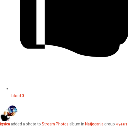
Liked
0
igsica
added a photo to
Stream Photos
album in
Natjecanja
group
4 years