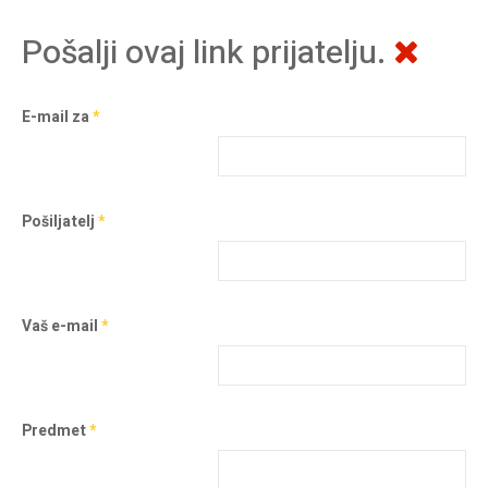
Pošalji ovaj link prijatelju.
E-mail za
*
Pošiljatelj
*
Vaš e-mail
*
Predmet
*